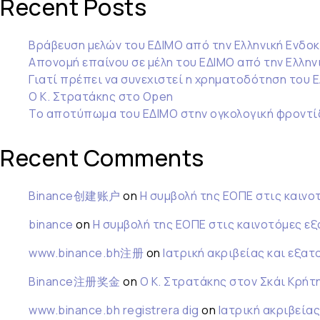
Recent Posts
Βράβευση μελών του ΕΔΙΜΟ από την Ελληνική Ενδοκ
Απονομή επαίνου σε μέλη του ΕΔΙΜΟ από την Ελληνι
Γιατί πρέπει να συνεχιστεί η χρηματοδότηση του 
Ο Κ. Στρατάκης στο Open
Το αποτύπωμα του ΕΔΙΜΟ στην ογκολογική φροντί
Recent Comments
Binance创建账户
on
Η συμβολή της ΕΟΠΕ στις καινο
binance
on
Η συμβολή της ΕΟΠΕ στις καινοτόμες ε
www.binance.bh注册
on
Ιατρική ακριβείας και εξατ
Binance注册奖金
on
Ο Κ. Στρατάκης στον Σκάι Κρήτ
www.binance.bh registrera dig
on
Ιατρική ακριβεία