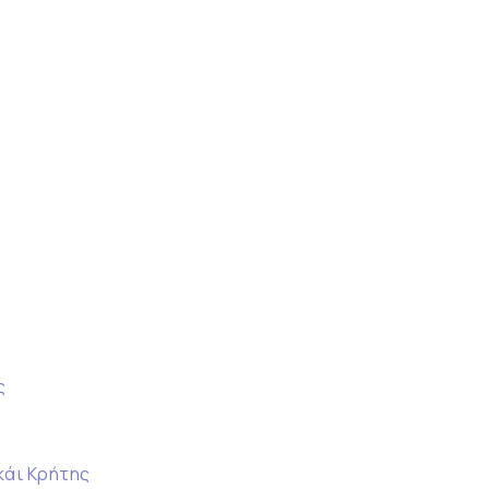
ς
κάι Κρήτης