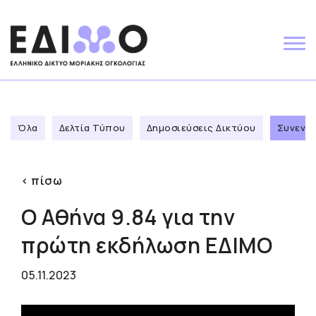
Skip
to
content
Όλα
Δελτία Τύπου
Δημοσιεύσεις Δικτύου
Συνεντε
< πίσω
Ο Αθήνα 9.84 για την
πρώτη εκδήλωση ΕΔΙΜΟ
05.11.2023