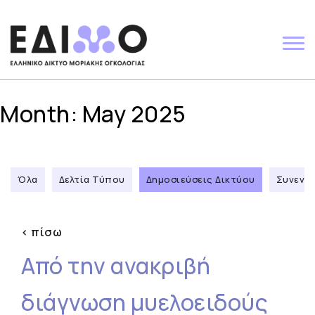
Skip
to
content
Month:
May 2025
Όλα
Δελτία Τύπου
Δημοσιεύσεις Δικτύου
Συνεντε
< πίσω
Από την ανακριβή
διάγνωση μυελοειδούς