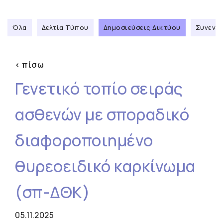
Όλα
Δελτία Τύπου
Δημοσιεύσεις Δικτύου
Συνεντε
< πίσω
Γενετικό τοπίο σειράς
ασθενών με σποραδικό
διαφοροποιημένο
θυρεοειδικό καρκίνωμα
(σπ-ΔΘΚ)
05.11.2025