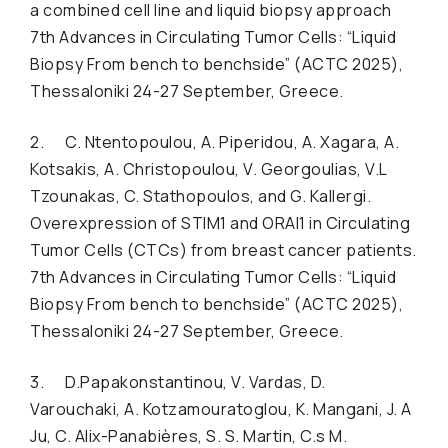
a combined cell line and liquid biopsy approach
7th Advances in Circulating Tumor Cells: “Liquid
Biopsy From bench to benchside” (ACTC 2025),
Thessaloniki 24-27 September, Greece.
2. C. Ntentopoulou, A. Piperidou, A. Xagara, A.
Kotsakis, A. Christopoulou, V. Georgoulias, V.L
Tzounakas, C. Stathopoulos, and G. Kallergi.
Overexpression of STIM1 and ORAI1 in Circulating
Tumor Cells (CTCs) from breast cancer patients.
7th Advances in Circulating Tumor Cells: “Liquid
Biopsy From bench to benchside” (ACTC 2025),
Thessaloniki 24-27 September, Greece.
3. D.Papakonstantinou, V. Vardas, D.
Varouchaki, A. Kotzamouratoglou, K. Mangani, J. A
Ju, C. Alix-Panabières, S. S. Martin, C.s M.