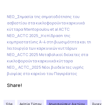
NEO_Σημασία της σηματοδότησης του
ασβεστίου στα κυκλοφορούντα καρκινικά
κύτταρα Ntentopoulou et al ACTC
NEO_ACTC 2025_Η επίδραση της
κομπρεστατίνης Α-4 στη βιωσιμότητα και τη
λειτουργία των καρκινικών κυττάρων
NEO_ACTC 2025 Μεταβολικοί δείκετες στα
κυκλοφορούντα καρκινικά κύτταρα
NEO_ ACTC_2025 Νέοι βιοδείκτες υγρής
βιοψίας στο καρκίνο του Παγκρέατος
Share!
Όλα
Δελτία Τύπου
Δημοσιεύσεις Δικτύου
Συνεντε