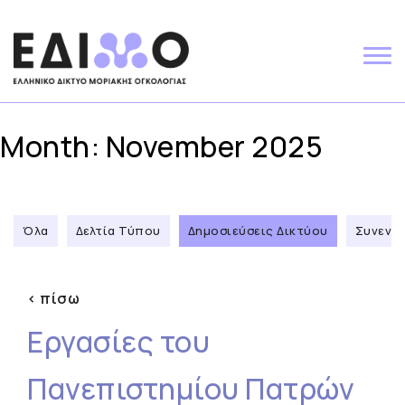
Skip
to
content
Month:
November 2025
Όλα
Δελτία Τύπου
Δημοσιεύσεις Δικτύου
Συνεντε
< πίσω
Εργασίες του
Πανεπιστημίου Πατρών