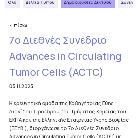
Όλα
Δελτία Τύπου
Δημοσιεύσεις Δικτύου
Συνεντε
< πίσω
7ο Διεθνές Συνέδριο
Advances in Circulating
Tumor Cells (ACTC)
05.11.2025
Η ερευνητική ομάδα της Καθηγήτριας Εύης
Λιανίδου, Προέδρου του Τμήματος Χημείας του
ΕΚΠΑ και της Ελληνικής Εταιρείας Υγρής Βιοψίας
(ΕΕΥΒΙ), διοργάνωσε το 7ο Διεθνές Συνέδριο
Advances in Circulating Tumor Cells (ACTC) με