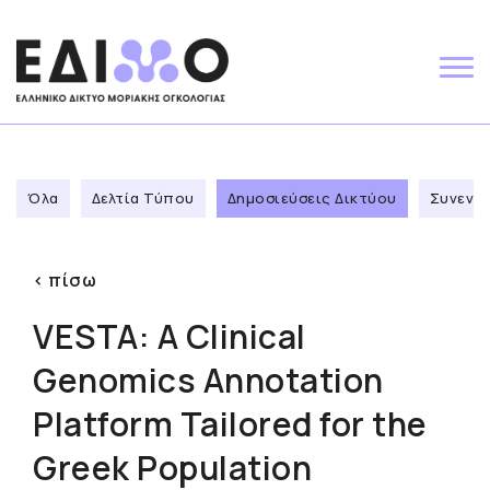
Skip
to
content
Όλα
Δελτία Τύπου
Δημοσιεύσεις Δικτύου
Συνεντε
< πίσω
VESTA: A Clinical
Genomics Annotation
Platform Tailored for the
Greek Population