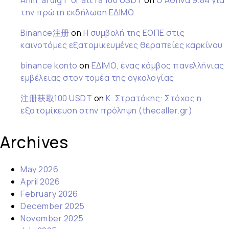
Anm"al dig f"or att fa 100 USDT
on
Ο Αθήνα 9.84 για
την πρώτη εκδήλωση ΕΔΙΜΟ
Binance注册
on
Η συμβολή της ΕΟΠΕ στις
καινοτόμες εξατομικευμένες θεραπείες καρκίνου
binance konto
on
ΕΔΙΜΟ, ένας κόμβος πανελλήνιας
εμβέλειας στον τομέα της ογκολογίας
注册获取100 USDT
on
Κ. Στρατάκης: Στόχος η
εξατομίκευση στην πρόληψη (thecaller.gr)
Archives
May 2026
April 2026
February 2026
December 2025
November 2025