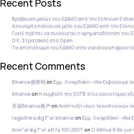
Recent Posts
Βράβευση μελών του ΕΔΙΜΟ από την Ελληνική Ενδοκ
Απονομή επαίνου σε μέλη του ΕΔΙΜΟ από την Ελληνι
Γιατί πρέπει να συνεχιστεί η χρηματοδότηση του 
Ο Κ. Στρατάκης στο Open
Το αποτύπωμα του ΕΔΙΜΟ στην ογκολογική φροντί
Recent Comments
Binance推荐码
on
Εμμ. Λιναρδάκη: «Να ξεφύγουμε α
binance
on
Η συμβολή της ΕΟΠΕ στις καινοτόμες ε
开设Binance账户
on
Ανάπτυξη νέων τεχνολογικών σ
registrera dig f"or binance
on
Εμμ. Λιναρδάκη: «Να 
Anm"al dig f"or att fa 100 USDT
on
Ο Αθήνα 9.84 για