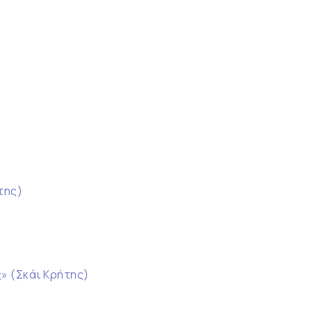
της)
» (Σκάι Κρήτης)