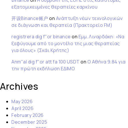
binance
on
Η συμβολή της ΕΟΠΕ στις καινοτόμες
εξατομικευμένες θεραπείες καρκίνου
开设Binance账户
on
Ανάπτυξη νέων τεχνολογικών
σε διάγνωση και θεραπεία (Πρακτορείο FM)
registrera dig f"or binance
on
Εμμ. Λιναρδάκη: «Να
ξεφύγουμε από το μοντέλο της μιας θεραπείας
για όλους» (Σκάι Κρήτης)
Anm"al dig f"or att fa 100 USDT
on
Ο Αθήνα 9.84 για
την πρώτη εκδήλωση ΕΔΙΜΟ
Archives
May 2026
April 2026
February 2026
December 2025