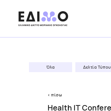
Skip
to
content
Όλα
Δελτία Τύπου
< πίσω
Health IT Confer