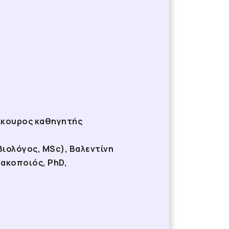
πίκουρος καθηγητής
ιολόγος, ΜSc), Βαλεντίνη
ακοποιός, PhD,