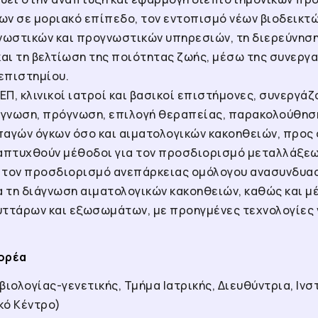
ων σε μοριακό επίπεδο, τον εντοπισμό νέων βιοδεικτ
ωστικών και προγνωστικών υπηρεσιών, τη διερεύνηση
αι τη βελτίωση της ποιότητας ζωής, μέσω της συνεργ
επιστημίου.
ΕΠ, κλινικοί ιατροί και βασικοί επιστήμονες, συνεργάζ
ιάγνωση, πρόγνωση, επιλογή θεραπείας, παρακολούθησ
παγών όγκων όσο και αιματολογικών κακοηθειών, προς
ναπτυχθούν μέθοδοι για τον προσδιορισμό μεταλλάξεω
 τον προσδιορισμό ανεπάρκειας ομόλογου ανασυνδυασ
α τη διάγνωση αιματολογικών κακοηθειών, καθώς και 
ττάρων και εξωσωμάτων, με προηγμένες τεχνολογίες ν
ορέα
ιολογίας-γενετικής, Τμήμα Ιατρικής, Διευθύντρια, Ινστ
κό Κέντρο)