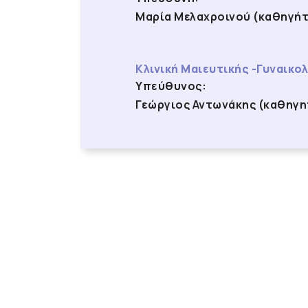
Μαρία Μελαχροινού (καθηγήτ
Κλινική Μαιευτικής -Γυναικο
Υπεύθυνος:
Γεώργιος Αντωνάκης (καθηγη