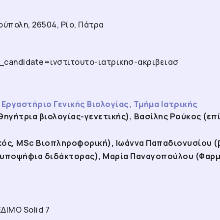
ούπολη, 26504, Ρίο, Πάτρα
wj_candidate=ινστιτουτο-ιατρικησ-ακριβειασ
Εργαστήριο Γενικής Βιολογίας, Τμήμα Ιατρικής
θηγήτρια βιολογίας-γενετικής), Βασίλης Ρούκος (ε
κός, ΜSc Βιοπληροφορική), Ιωάννα Παπαδιονυσίου (β
, υποψήφια διδάκτορας), Μαρία Παναγοπούλου (Φαρμ
ΕΔΙΜΟ Solid 7