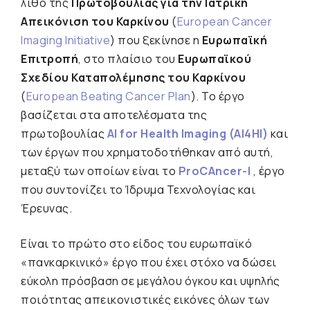
λίθο της
Πρωτοβουλίας για την Ιατρική
Απεικόνιση του Καρκίνου
(
European Cancer
Imaging Initiative
) που ξεκίνησε η
Ευρωπαϊκή
Επιτροπή
, στο πλαίσιο του
Ευρωπαϊκού
Σχεδίου Καταπολέμησης του Καρκίνου
(
European Beating Cancer Plan
). Το έργο
βασίζεται στα αποτελέσματα της
πρωτοβουλίας
AI for Health Imaging (AI4HI)
και
των έργων που χρηματοδοτήθηκαν από αυτή,
μεταξύ των οποίων είναι το
ProCΑncer-I
, έργο
που συντονίζει το Ίδρυμα Τεχνολογίας και
Έρευνας.
Είναι το πρώτο στο είδος του ευρωπαϊκό
«πανκαρκινικό» έργο που έχει στόχο να δώσει
εύκολη πρόσβαση σε μεγάλου όγκου και υψηλής
ποιότητας απεικονιστικές εικόνες όλων των