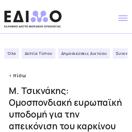
Skip
to
content
Όλα
Δελτία Τύπου
Δημοσιεύσεις Δικτύου
Συνεντε
< πίσω
Μ. Τσικνάκης:
Ομοσπονδιακή ευρωπαϊκή
υποδομή για την
απεικόνιση του καρκίνου