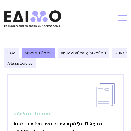
Skip
to
content
Όλα
Δελτία Τύπου
Δημοσιεύσεις Δικτύου
Συνεντε
Αφιερώματα
>Δελτία Τύπου
Από την έρευνα στην πράξη: Πώς το