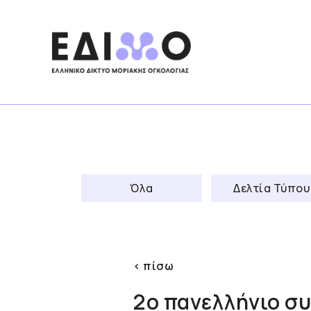
Skip
to
content
Όλα
Δελτία Τύπου
< πίσω
2ο πανελλήνιο σ